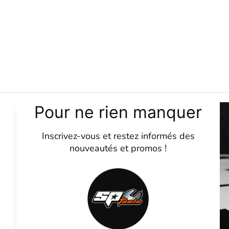
SP Tools
La marque
Contactez-nous
CGV
Mentions légale