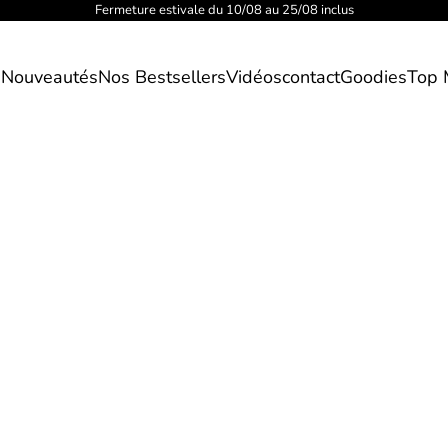
Fermeture estivale du 10/08 au 25/08 inclus
s
Nouveautés
Nos Bestsellers
Vidéos
contact
Goodies
Top 