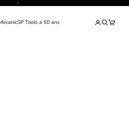
Suivant
Mecanic
SP Tools a 50 ans
Inscription ou 
Ecrivez votr
Panier