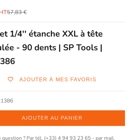
vente
Prix normal
€HT
57,83 €
et 1/4'' étanche XXL à tête
ulée - 90 dents | SP Tools |
386
AJOUTER À MES FAVORIS
21386
AJOUTER AU PANIER
 question ? Par tél. (+33) 4 94 93 23 65 - par
mail
.