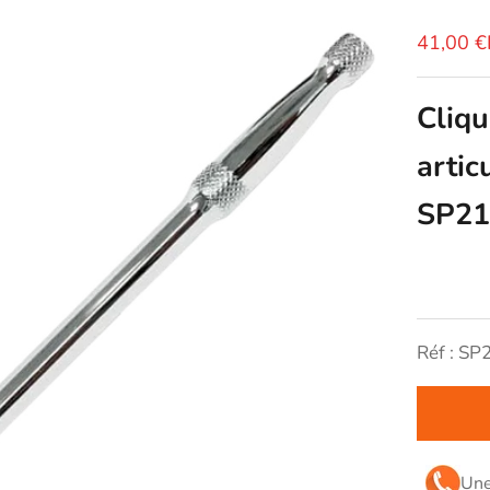
Prix de 
41,00 
Cliqu
artic
SP21
Réf : SP
Une