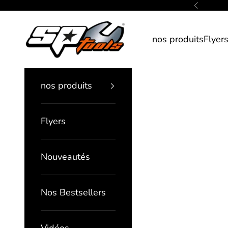
Passer au contenu
Précédent
SP Tools France
nos produits
Flyer
nos produits
Flyers
Nouveautés
Nos Bestsellers