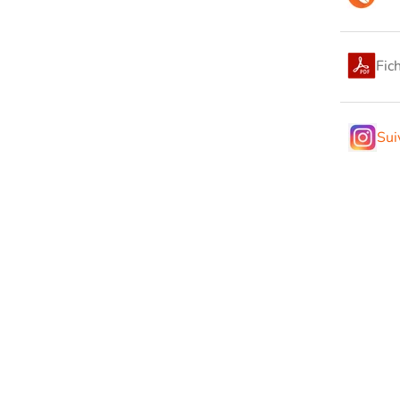
Fic
Sui