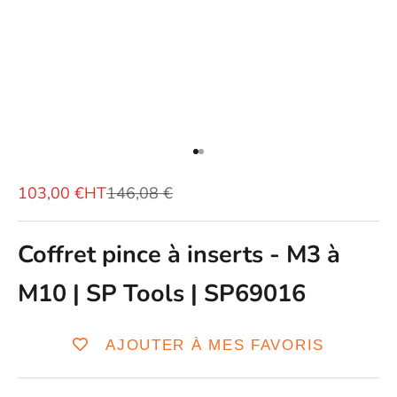
Aller à l'élément 1
Aller à l'élément 2
Prix de vente
Prix normal
103,00 €HT
146,08 €
Coffret pince à inserts - M3 à
M10 | SP Tools | SP69016
AJOUTER À MES FAVORIS