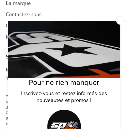
La marque
Contactez-nous
CGV
Mentions légales
SUIVEZ-NOUS
Instagram
YouTube
Tel : +33 (0) 4 94 93 23 65
Du Lundi au Vendredi
de 08h00 à 12h00 et de 13h30 à 17h30
ZA la Millonne - 86 rue du Revest les eaux
83140 Six Fours Les Plages
contact@sptoolsfrance.com