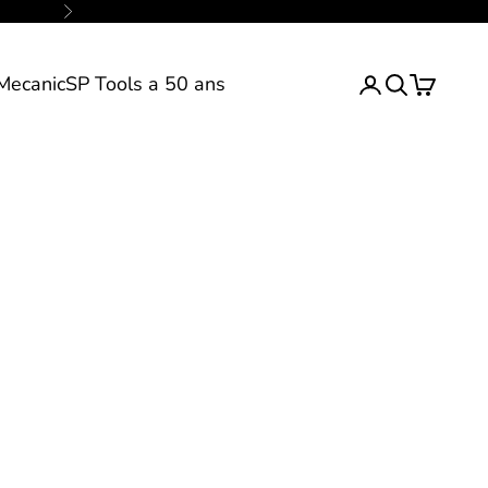
Suivant
Mecanic
SP Tools a 50 ans
Inscription ou 
Ecrivez votr
Panier