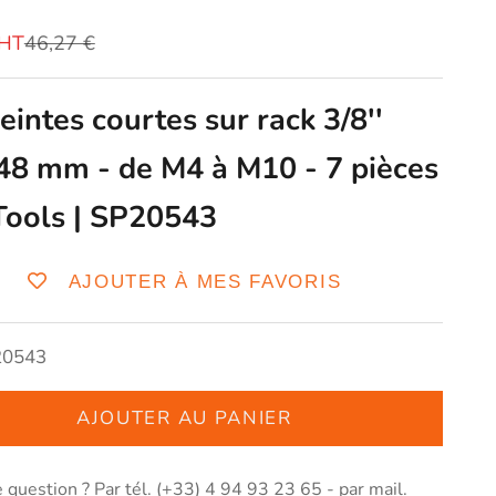
vente
Prix normal
€HT
46,27 €
intes courtes sur rack 3/8''
48 mm - de M4 à M10 - 7 pièces
Tools | SP20543
AJOUTER À MES FAVORIS
20543
AJOUTER AU PANIER
 question ? Par tél. (+33) 4 94 93 23 65 - par
mail
.