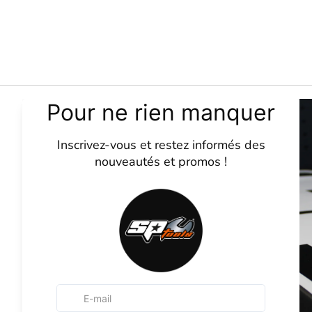
SP Tools
La marque
Contactez-nous
CGV
Mentions légale