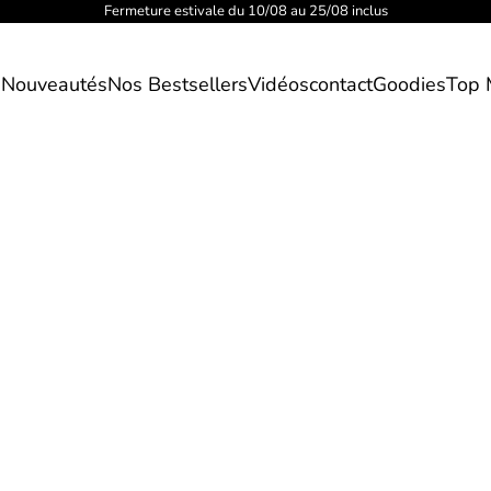
Fermeture estivale du 10/08 au 25/08 inclus
s
Nouveautés
Nos Bestsellers
Vidéos
contact
Goodies
Top 