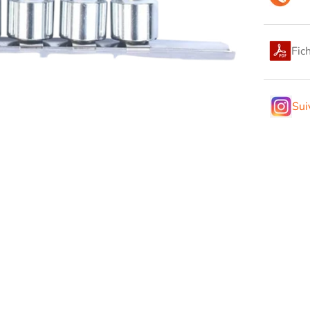
Fic
Sui