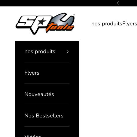
Passer au contenu
Précédent
SP Tools France
nos produits
Flyer
nos produits
Flyers
Nouveautés
Nos Bestsellers