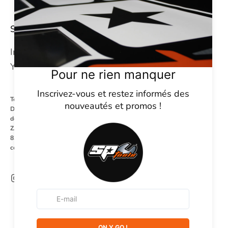
SUIVEZ-NOUS
Instagram
YouTube
Tel : +33 (0) 4 94 93 23 65
Du Lundi au Vendredi
de 08h00 à 12h00 et de 13h30 à 17h30
ZA la Millonne - 86 rue du Revest les eaux
83140 Six Fours Les Plages
contact@sptoolsfrance.com
© 2026 - SP Tools France