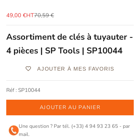
Prix de vente
Prix normal
49,00 €HT
70,59 €
Assortiment de clés à tuyauter -
4 pièces | SP Tools | SP10044
AJOUTER À MES FAVORIS
Réf : SP10044
AJOUTER AU PANIER
Une question ? Par tél. (+33) 4 94 93 23 65 - par
mail
.