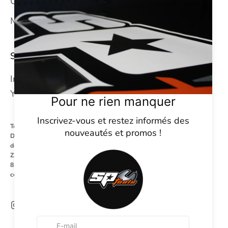
CGV
Mentions légales
SUIVEZ-NOUS
Instagram
YouTube
Tel : +33 (0) 4 94 93 23 65
Du Lundi au Vendredi
de 08h00 à 12h00 et de 13h30 à 17h30
ZA la Millonne - 86 rue du Revest les eaux
83140 Six Fours Les Plages
contact@sptoolsfrance.com