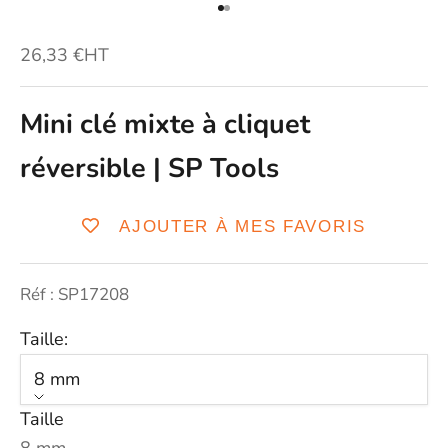
Aller à l'élément 1
Aller à l'élément 2
Prix de vente
26,33 €HT
Mini clé mixte à cliquet
réversible | SP Tools
AJOUTER À MES FAVORIS
Réf : SP17208
Taille:
8 mm
Taille