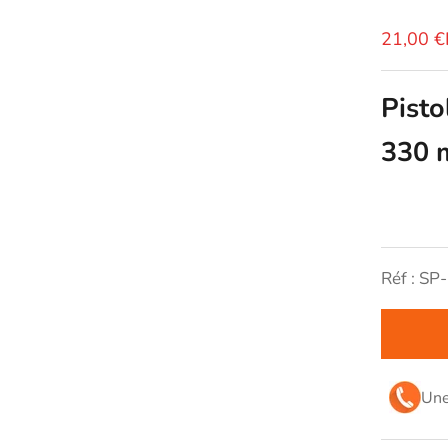
Prix de 
21,00 
Pisto
330 
Réf : SP
Une