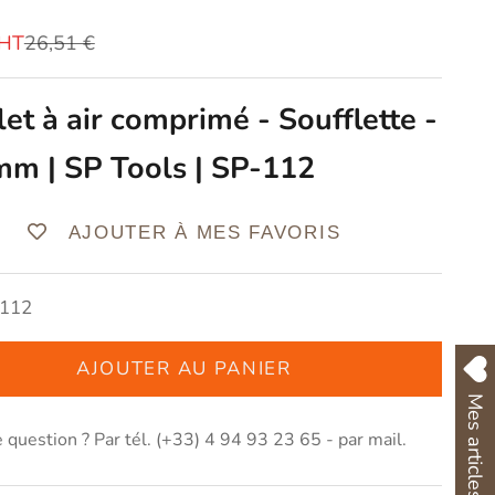
vente
Prix normal
€HT
26,51 €
let à air comprimé - Soufflette -
mm | SP Tools | SP-112
AJOUTER À MES FAVORIS
-112
AJOUTER AU PANIER
Mes articles favoris
 question ? Par tél. (+33) 4 94 93 23 65 - par
mail
.