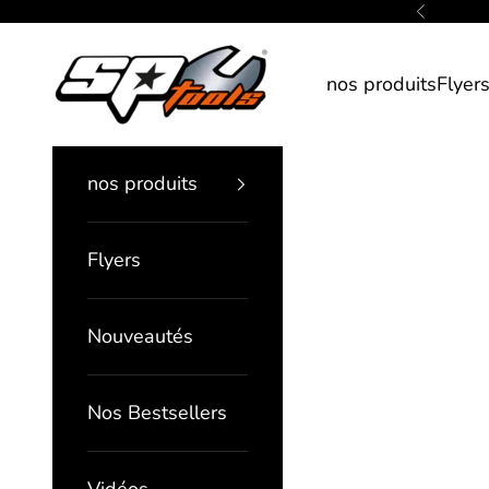
Passer au contenu
Précédent
SP Tools France
nos produits
Flyer
nos produits
Flyers
Nouveautés
Nos Bestsellers