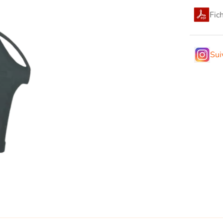
Fic
Sui