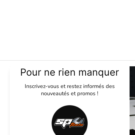
SP Tools
La marque
Contactez-nous
CGV
Mentions légale