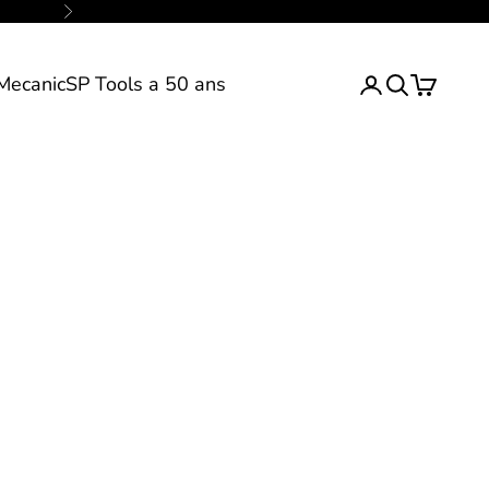
Suivant
Mecanic
SP Tools a 50 ans
Inscription ou 
Ecrivez votr
Panier