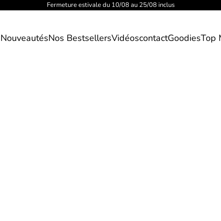
Fermeture estivale du 10/08 au 25/08 inclus
s
Nouveautés
Nos Bestsellers
Vidéos
contact
Goodies
Top 